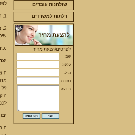
לפני
שולחנות עובדים
1. האם המחיר שהוצע לכם הוא באמת "מחיר מבצע"?
דלתות למשרדים
2.
להצעת מחיר
שיכו
נכיר
לפרטים\הצעת מחיר
שם:
יצר
טלפון:
היצר
מייל:
מחז
כתובת:
זיל 
הודעה:
היק
לכם
יבו
היבו